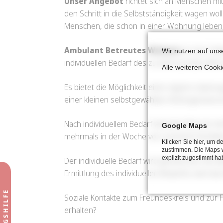
Unser Angebot
richtet sich an Menschen mit
den Schritt in die Selbstständigkeit wagen wo
Menschen, die schon in einer Wohnung leben
Ambulant Betreutes Wohnen
ist eine Se
Wir nutzen auf uns
individuellen Bedarf des zu betreuenden Men
Alle weiteren Cook
Es bietet die Möglichkeit einer eignen Lebensge
einer kleinen selbstgewählten Wohngemeinsc
Nach individuellem Bedarf wird der Mensch m
Google Maps
mehrmals in der Woche von unserem Fachdien
Klicken Sie hier, um 
zustimmen. Die Maps 
explizit zugestimmt ha
Der individuelle Bedarf wird gemeinsam mit d
Ermittlung des individuellen Bedarfes wird d
Soziale Kontakte zum Freundeskreis und zur 
erhalten?