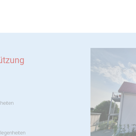
tützung
nheiten
elegenheiten