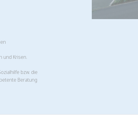
ten
en und Krisen.
zialhilfe bzw. die
mpetente Beratung