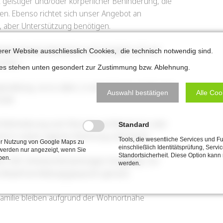
 geistiger und/oder körperlicher Behinderung, die
llen. Ebenso richtet sich unser Angebot an
, aber Unterstützung benötigen.
lbstbestimmte Wohnform und orientiert sich am
erer Website ausschliesslich Cookies, die technisch notwendig sind.
schen.
ies stehen unten gesondert zur Zustimmung bzw. Ablehnung.
staltung, sei es allein, in einer Partnerschaft oder
Auswahl bestätigen
Alle Coo
haft.
it Behinderung nach Wunsch und Bedarf ein oder
Standard
st in seiner eigenen Wohnung unterstützt.
Tools, die wesentliche Services und F
der Nutzung von Google Maps zu
einschließlich Identitätsprüfung, Servi
werden nur angezeigt, wenn Sie
Standortsicherheit. Diese Option kann
ben.
em LWL Verband (Kostenträger) festgelegt. Zur
werden.
as Bedarfsermittlungsgespräch genutzt.
Familie bleiben aufgrund der Wohnortnähe