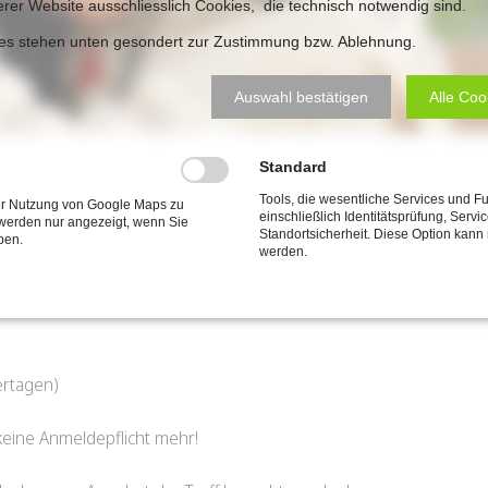
erer Website ausschliesslich Cookies, die technisch notwendig sind.
ies stehen unten gesondert zur Zustimmung bzw. Ablehnung.
Auswahl bestätigen
Alle Coo
Standard
Tools, die wesentliche Services und F
der Nutzung von Google Maps zu
einschließlich Identitätsprüfung, Servi
werden nur angezeigt, wenn Sie
Standortsicherheit. Diese Option kann
ben.
werden.
ertagen)
 keine Anmeldepflicht mehr!