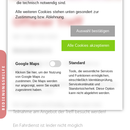
die technisch notwendig sind.
Alle weiteren Cookies stehen unten gesondert zur
Zustimmung bzw. Ablehnung.
Offener Treff
Auswahl bestätigen
08.11.2024 15:30–18:30
Alle Cookies akzeptieren
Kirmesabend (3 €)
Jeden
Freitag
16:30 Uhr – 19:30 Uhr (nicht an
Standard
Google Maps
Feiertagen)
Tools, die wesentliche Services
Klicken Sie hier, um der Nutzung
und Funktionen ermöglichen,
von Google Maps zu
einschließlich Identitätsprüfung,
zustimmen. Die Maps werden
Ab 2024 ist der Freitagstreff wieder offen, es gibt keine
Servicekontinuität und
nur angezeigt, wenn Sie explizit
Standortsicherheit. Diese Option
zugestimmt haben.
Anmeldepflicht mehr!
kann nicht abgelehnt werden.
Die Angebote sind freiwillig, es kann auch ohne
Teilnahme am Angebot der Treff besucht werden!
Ein Fahrdienst ist leider nicht möglich