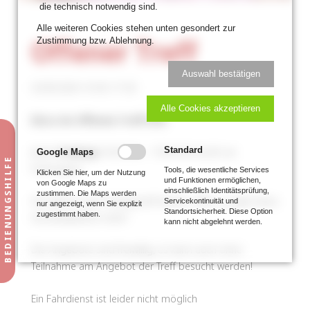
die technisch notwendig sind.
Alle weiteren Cookies stehen unten gesondert zur
Zustimmung bzw. Ablehnung.
Offener Treff
Auswahl bestätigen
20.09.2024 14:30–17:30
Alle Cookies akzeptieren
Disco im Offenen Treff (5€)
Jeden
Freitag
16:30 Uhr – 19:30 Uhr (nicht an
Standard
Google Maps
Feiertagen)
Tools, die wesentliche Services
Klicken Sie hier, um der Nutzung
und Funktionen ermöglichen,
von Google Maps zu
einschließlich Identitätsprüfung,
zustimmen. Die Maps werden
Ab 2024 ist der Freitagstreff wieder offen, es gibt keine
Servicekontinuität und
nur angezeigt, wenn Sie explizit
Standortsicherheit. Diese Option
zugestimmt haben.
Anmeldepflicht mehr!
kann nicht abgelehnt werden.
Die Angebote sind freiwillig, es kann auch ohne
Teilnahme am Angebot der Treff besucht werden!
Ein Fahrdienst ist leider nicht möglich