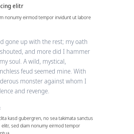
ing elitr
diam nonumy eirmod tempor invidunt ut labore
d gone up with the rest; my oath
I shouted, and more did I hammer
y soul. A wild, mystical,
enchless feud seemed mine. With
murderous monster against whom I
olence and revenge.
R
clita kasd gubergren, no sea takimata sanctus
g elitr, sed diam nonumy eirmod tempor
ptua.