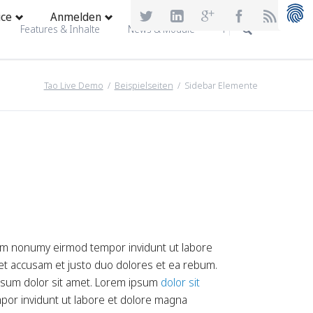
Navigati
ice
Anmelden
überspr
Features & Inhalte
News & Module
Portfolio
Newsletter
Tao Live Demo
Beispielseiten
Sidebar Elemente
News-Liste
News-Boxen
ungen
Slider & Testimonials
ngen 2 (Parallax)
Events & Termine
ofil
FAQ
FAQ-Liste
Formular
Login
yout
iam nonumy eirmod tempor invidunt ut labore
Registrieren
te
 et accusam et justo duo dolores et ea rebum.
Suche
ipsum dolor sit amet. Lorem ipsum
dolor sit
Sitemap
por invidunt ut labore et dolore magna