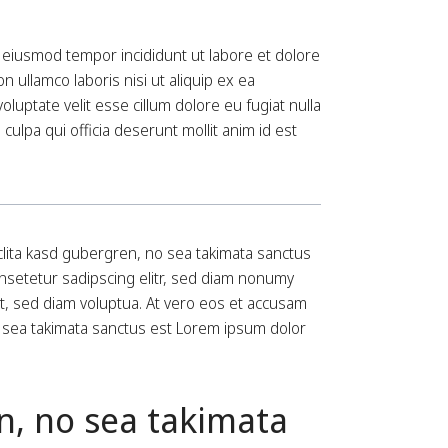
o eiusmod tempor incididunt ut labore et dolore
 ullamco laboris nisi ut aliquip ex ea
uptate velit esse cillum dolore eu fugiat nulla
culpa qui officia deserunt mollit anim id est
clita kasd gubergren, no sea takimata sanctus
nsetetur sadipscing elitr, sed diam nonumy
t, sed diam voluptua. At vero eos et accusam
o sea takimata sanctus est Lorem ipsum dolor
n, no sea takimata