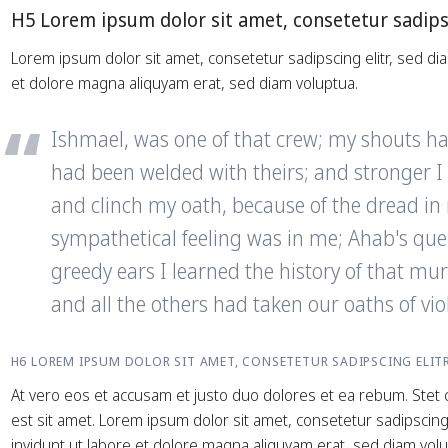
jamin Beloch
H5 Lorem ipsum dolor sit amet, consetetur sadipsc
ch-franzbach.de
Lorem ipsum dolor sit amet, consetetur sadipscing elitr, sed 
et dolore magna aliquyam erat, sed diam voluptua.
Ishmael, was one of that crew; my shouts ha
had been welded with theirs; and stronger 
and clinch my oath, because of the dread in m
sympathetical feeling was in me; Ahab's qu
greedy ears I learned the history of that 
and all the others had taken our oaths of vi
H6 LOREM IPSUM DOLOR SIT AMET, CONSETETUR SADIPSCING ELIT
At vero eos et accusam et justo duo dolores et ea rebum. Stet 
est sit amet. Lorem ipsum dolor sit amet, consetetur sadipscin
invidunt ut labore et dolore magna aliquyam erat, sed diam volu