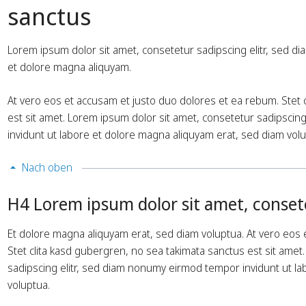
sanctus
Lorem ipsum dolor sit amet, consetetur sadipscing elitr, sed 
et dolore magna aliquyam.
At vero eos et accusam et justo duo dolores et ea rebum. Stet 
est sit amet. Lorem ipsum dolor sit amet, consetetur sadipscin
invidunt ut labore et dolore magna aliquyam erat, sed diam volu
verwenden "Swissy" für unsere
Ich bin sehr zufrieden m
e und sind von dem schlichten, sehr
Produkten und dem stet
Nach oben
essionellen Design und den vielen
zuvorkommenden Kunden
vidualisierungsmöglichkeiten
werde RockSolid Themes
H4 Lorem ipsum dolor sit amet, consete
istert. Einzelne Elemente konnten
Kunden und auch Kolle
mit dem RockSolid Theme Assistant
weiterempfehlen. Vielen
Et dolore magna aliquyam erat, sed diam voluptua. At vero eos 
ach an unser Corporate Design
so!
Stet clita kasd gubergren, no sea takimata sanctus est sit amet
eichen. Sowohl die Desktop als
h die Mobile Version überzeugen!
sadipscing elitr, sed diam nonumy eirmod tempor invidunt ut l
Kerstin Radeleff
voluptua.
kerstin-meike-radeleff.de