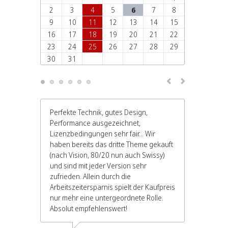
2
3
4
5
6
7
8
9
10
11
12
13
14
15
16
17
18
19
20
21
22
23
24
25
26
27
28
29
30
31
Perfekte Technik, gutes Design,
Wir 
 auf
Performance ausgezeichnet,
Seit
e
Lizenzbedingungen sehr fair... Wir
prof
haben bereits das dritte Theme gekauft
Indi
(nach Vision, 80/20 nun auch Swissy)
bege
e
und sind mit jeder Version sehr
wir 
ller
zufrieden. Allein durch die
einf
Arbeitszeitersparnis spielt der Kaufpreis
angl
s
nur mehr eine untergeordnete Rolle.
auc
Absolut empfehlenswert!