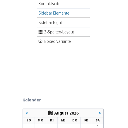
Kontaktseite
Sidebar Elemente
Sidebar Right
3-Spalten-Layout
Boxed Variante
Kalender
<
August 2026
>
NNTAG
NTAG
ENSTAG
TTWOCH
NNERSTAG
EITAG
MSTAG
SO
MO
DI
MI
DO
FR
SA
1