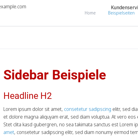
example.com
Kundenserv
Home
Beispielseiten
Navigation
überspringen
Landing Page
Teamseite
Information Home
Teamseite 2
Minimalist Home
Service & Leist
Parallax Home
Service & Leistu
Home Boxed
Unternehmenspr
Sidebar Beispiele
Kontaktseite
Headline H2
Sidebar Right
3-Spalten-La
Lorem ipsum dolor sit amet,
consetetur sadipscing
elitr, sed d
Boxed Varian
et dolore magna aliquyam erat, sed diam voluptua. At vero eos
Stet clita kasd gubergren, no sea takimata sanctus est Lorem 
amet
, consetetur sadipscing elitr, sed diam nonumy eirmod tem