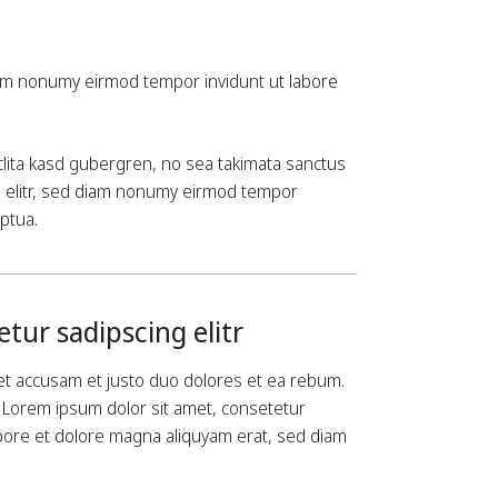
diam nonumy eirmod tempor invidunt ut labore
clita kasd gubergren, no sea takimata sanctus
g elitr, sed diam nonumy eirmod tempor
ptua.
it den
s sehr
kontakt! Ich
 jederzeit an
tur sadipscing elitr
gen
 Dank & weiter
et accusam et justo duo dolores et ea rebum.
. Lorem ipsum dolor sit amet, consetetur
abore et dolore magna aliquyam erat, sed diam