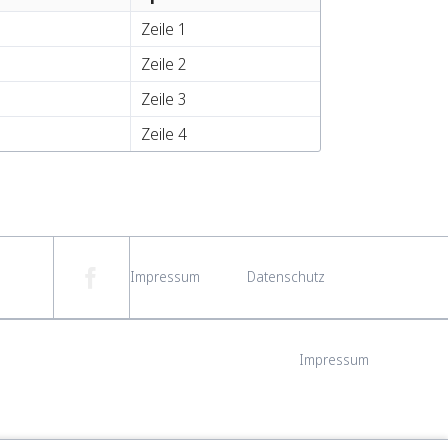
Zeile 1
Zeile 2
Zeile 3
Zeile 4
Navigation
überspringen
Impressum
Datenschutz
Navigation
Impressum
überspringen