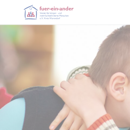
Unser Verein
Wohnen
Wohnen
Leitbild
Familien
fuer-ein-ander
Das
Ambulant betreutes Wohnen
Schwester-Blanda-Haus
, Verein für körper -und
in Beckum ist eine besondere
Der Verein
Der
Famili
mehrfachbehinderte Menschen e. V. Kreis
Wohnform für erwachsene Menschen mit Behinderungen.
1970 aus 
stellt ver
Warendorf
mit Behin
Unterstüt
und wohno
Behinderu