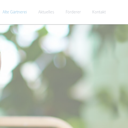
Navigati
überspr
Alte Gärtnerei
Aktuelles
Förderer
Kontakt
n
Ansprechpartner
Stellenangebote
Ansprechpartner
ltung und
esiedelte
Wir sichern die Qualität der Arbeit und stehen im Zentrum
Freiwilliges Soziales Jahr /
Wir haben stets ein offenes Ohr für Ihre
n Ahlen und
ck dieser
unserer Dienste.
Bundesfreiwilligen Dienst
Belange.